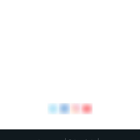
Schluchseewerk AG
Säckinger Straße 67
79725 Laufenburg (Baden)
07763 9278-0
Tel
E-Mail