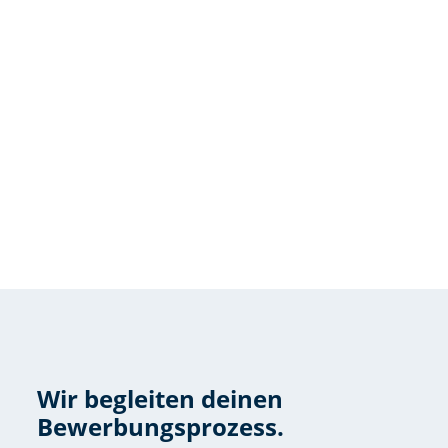
04 Vertragsangebot und
Einstellung
Wenn alles stimmt und wir beide das
Gefühl haben, dass es passt, heißen wir
dich herzlich in unserem Team
willkommen! Alle wichtigen Details zum
Vertrag und zum Start besprechen wir
gemeinsam, damit du rundum vorbereitet
starten kannst. Und dann heißt es:
Ankommen, einarbeiten und Teil des
SchluWe-Teams werden.
Wir begleiten deinen
Bewerbungsprozess.